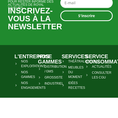
POUR RESTER INFORMÉ DES
ACTUALITÉS DE ROYAL
SAVEURS
INSCRIVEZ-
S'inscrire
VOUS À LA
NEWSLETTER
L'ENTREPRISE
NOS
SERVICES
SERVICE
GAMMES
CONSOMMA
NOS
THÉÂTRALISATIONS
EXPLOITATIONS
DISTRIBUTION
ACTUALITÉS
MEUBLES
/ GMS
NOS
DU
CONSULTER
GAMMES
MOMENT
GROSSISTE
LES CGU
NOS
IDÉES
INDUSTRIEL
ENGAGEMENTS
RECETTES
© ROYAL SAVEURS - LIEU-DIT MOURÉOUS 82500 MARIGNAC